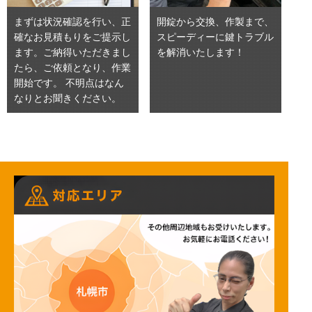
まずは状況確認を行い、正
開錠から交換、作製まで、
確なお見積もりをご提示し
スピーディーに鍵トラブル
ます。ご納得いただきまし
を解消いたします！
たら、ご依頼となり、作業
開始です。 不明点はなん
なりとお聞きください。