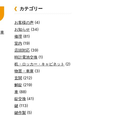
カテゴリー
お客様の声
(4)
お知らせ
(34)
車
修理
(81)
室内
(19)
店頭対応
(39)
時計電池交換
(1)
机・ロッカー・キャビネット
(2)
物置・車庫
(3)
玄関
(212)
解錠
(219)
車
(88)
錠交換
(41)
鍵
(113)
鍵作製
(5)