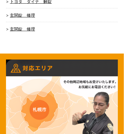
トヨタ ダイナ 解錠
玄関錠 修理
玄関錠 修理