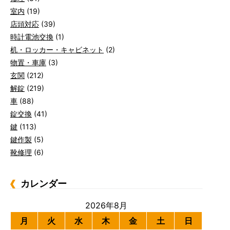
室内
(19)
店頭対応
(39)
時計電池交換
(1)
机・ロッカー・キャビネット
(2)
物置・車庫
(3)
玄関
(212)
解錠
(219)
車
(88)
錠交換
(41)
鍵
(113)
鍵作製
(5)
靴修理
(6)
カレンダー
2026年8月
月
火
水
木
金
土
日