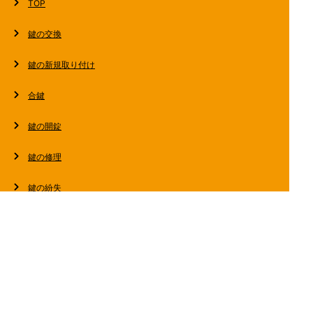
TOP
鍵の交換
鍵の新規取り付け
合鍵
鍵の開錠
鍵の修理
鍵の紛失
法人の客様へ
スタッフブログ
会社概要
お問い合わせ・お見積もり