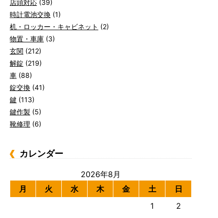
店頭対応
(39)
時計電池交換
(1)
机・ロッカー・キャビネット
(2)
物置・車庫
(3)
玄関
(212)
解錠
(219)
車
(88)
錠交換
(41)
鍵
(113)
鍵作製
(5)
靴修理
(6)
カレンダー
2026年8月
月
火
水
木
金
土
日
1
2