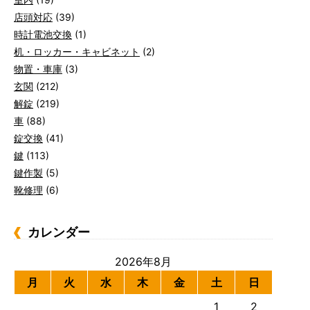
店頭対応
(39)
時計電池交換
(1)
机・ロッカー・キャビネット
(2)
物置・車庫
(3)
玄関
(212)
解錠
(219)
車
(88)
錠交換
(41)
鍵
(113)
鍵作製
(5)
靴修理
(6)
カレンダー
2026年8月
月
火
水
木
金
土
日
1
2