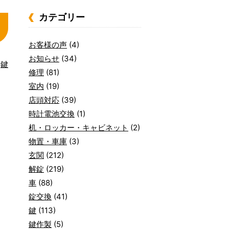
カテゴリー
お客様の声
(4)
お知らせ
(34)
鍵
修理
(81)
室内
(19)
店頭対応
(39)
時計電池交換
(1)
机・ロッカー・キャビネット
(2)
物置・車庫
(3)
玄関
(212)
解錠
(219)
車
(88)
錠交換
(41)
鍵
(113)
鍵作製
(5)