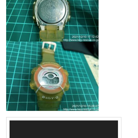
動
画
プ