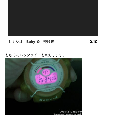
レ
ー
ヤ
ー
1. カシオ Baby-G 交換後
0:10
もちろんバックライトも点灯します。