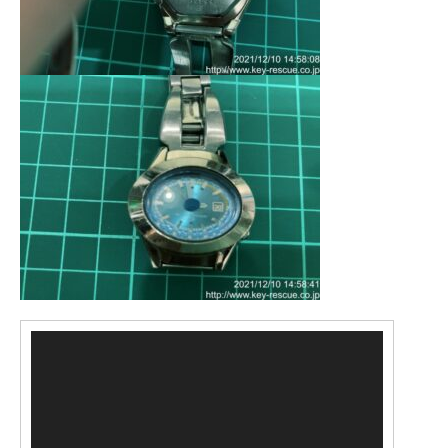
動
画
プ
レ
ー
ヤ