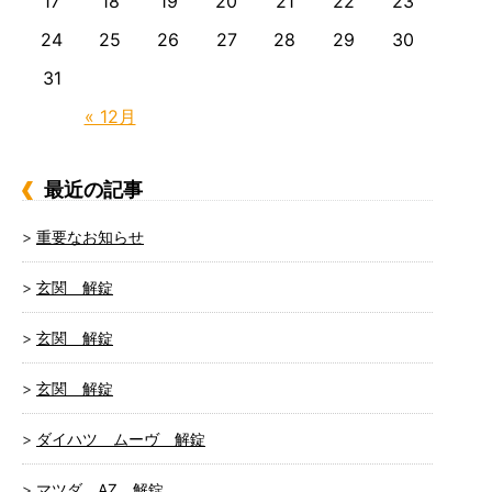
17
18
19
20
21
22
23
24
25
26
27
28
29
30
31
« 12月
最近の記事
重要なお知らせ
玄関 解錠
玄関 解錠
玄関 解錠
ダイハツ ムーヴ 解錠
マツダ AZ 解錠