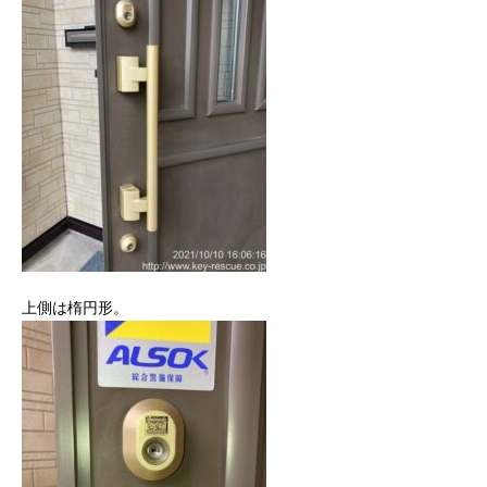
上側は楕円形。