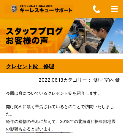
クレセント錠 修理
2022.06.13
カテゴリー：
修理
室内
鍵
今回は窓についているクレセント錠を紹介します。
開け閉めに凄く苦労されているとのことで訪問いたしまし
た。
経年の建物の歪みに加えて、2018年の北海道胆振東部地震
の影響もあると思います。